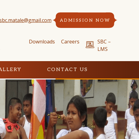
sbc.matale@gmail.com
ADMISSION NOW
Downloads
Careers
SBC –
e
LMS
ALLERY
CONTACT US