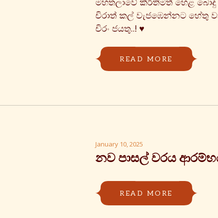
මහතලාවේ කීර්තිමත් හෙළ බොදු 
චිරාත් කල් වැජඹෙන්නට හේතු වා
චිරං ජයතු..! ♥️
READ MORE
January 10, 2025
නව පාසල් වරය ආරම්භය
READ MORE