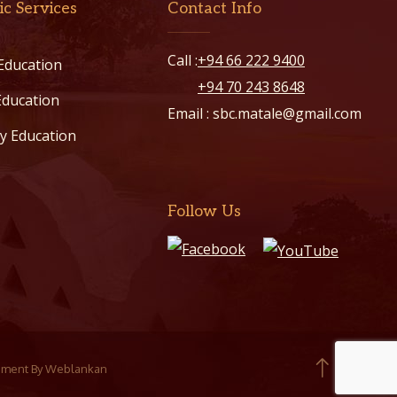
c Services
Contact Info
Call :
+94 66 222 9400
Education
+94 70 243 8648
Education
Email :
sbc.matale@gmail.com
y Education
Follow Us
opment By
Weblankan