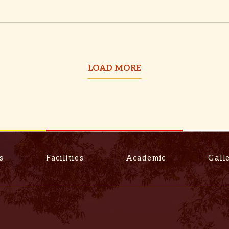
LOAD MORE
s
Facilities
Academic
Gall