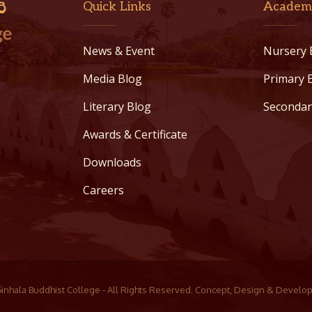
Quick Links
Academi
News & Event
Nursery 
Media Blog
Primary 
Literary Blog
Secondar
Awards & Certificate
Downloads
Careers
Sinhala Buddhist College - All Rights Reserved. Concept, Design & Devel