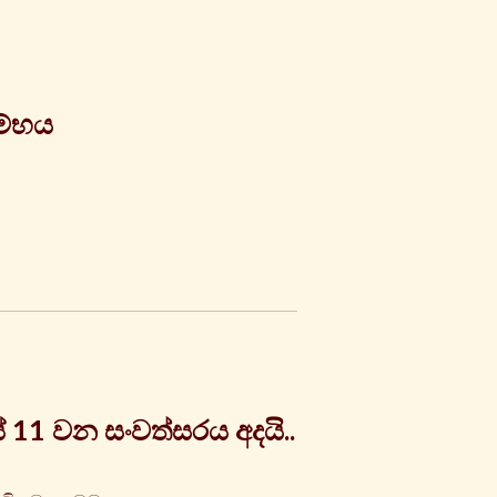
ම්භය
ේ 11 වන සංවත්සරය අදයි..