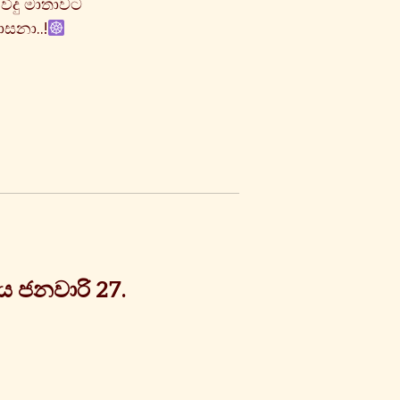
විදු මාතාවට
සනා..!
 ජනවාරි 27.