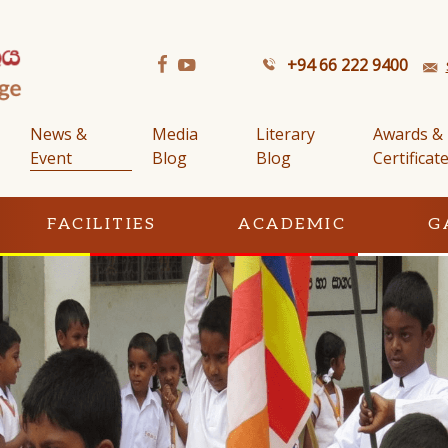
+94 66 222 9400
News &
Media
Literary
Awards &
Event
Blog
Blog
Certificat
FACILITIES
ACADEMIC
G