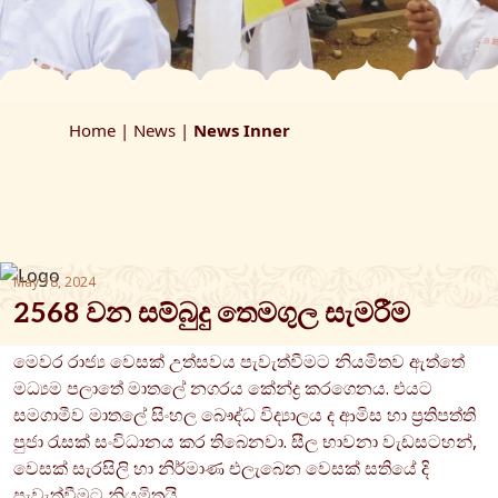
Home |
News |
News Inner
May 18, 2024
2568 වන සම්බුදු තෙමගුල සැමරීම
මෙවර රාජ්‍ය වෙසක් උත්සවය පැවැත්වීමට නියමිතව ඇත්තේ
මධ්‍යම පලාතේ මාතලේ නගරය කේන්ද්‍ර කරගෙනය. එයට
සමගාමීව මාතලේ සිංහල බෞද්ධ විද්‍යාලය ද ආමිස හා ප්‍රතිපත්ති
පුජා රැසක් සංවිධානය කර තිබෙනවා. සීල භාවනා වැඩසටහන්,
වෙසක් සැරසිලි හා නිර්මාණ එලැබෙන වෙසක් සතියේ දි
පැවැත්වීමට නියමිතයි.